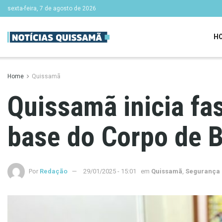
sexta-feira, 7 de agosto de 2026
H
Home
Quissamã
Quissamã inicia fa
base do Corpo de 
Por
Redação
29/01/2025 - 15:01
em
Quissamã
,
Segurança 