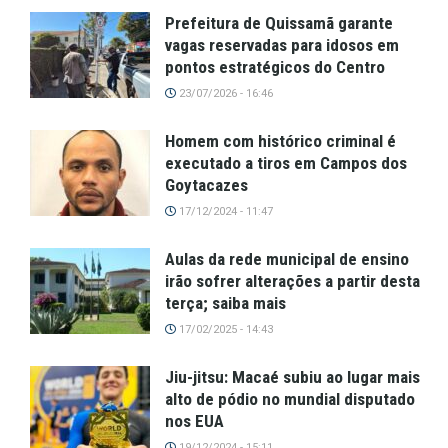
Prefeitura de Quissamã garante
vagas reservadas para idosos em
pontos estratégicos do Centro
23/07/2026 - 16:46
Homem com histórico criminal é
executado a tiros em Campos dos
Goytacazes
17/12/2024 - 11:47
Aulas da rede municipal de ensino
irão sofrer alterações a partir desta
terça; saiba mais
17/02/2025 - 14:43
Jiu-jitsu: Macaé subiu ao lugar mais
alto de pódio no mundial disputado
nos EUA
19/12/2024 - 15:11