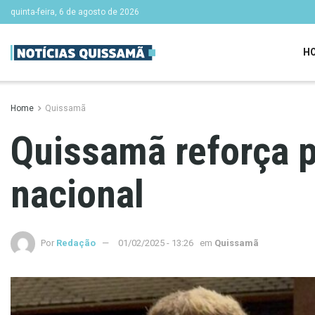
quinta-feira, 6 de agosto de 2026
H
Home
Quissamã
Quissamã reforça p
nacional
Por
Redação
01/02/2025 - 13:26
em
Quissamã