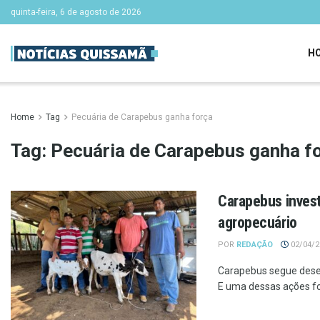
quinta-feira, 6 de agosto de 2026
H
Home
Tag
Pecuária de Carapebus ganha força
Tag:
Pecuária de Carapebus ganha f
Carapebus invest
agropecuário
POR
REDAÇÃO
02/04/20
Carapebus segue desen
E uma dessas ações foi 