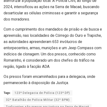
aterrorizar a população local. A Polícia Civil, ao longo de
2024, intensificou as ações na Serra de Macaé, buscando
desarticular as células criminosas e garantir a segurança
dos moradores.
Com o cumprimento dos mandados de prisão e de busca e
apreensão, nas localidades de Córrego do Ouro e Trapiche,
as autoridades apreenderam 653 invólucros de
entorpecentes, armas, munições e um Jeep Compass com
indícios de clonagem. Um dos presos, conhecido como
Romarinho, é considerado um dos chefes do tráfico na
região, ligado à facção ADA.
Os presos foram encaminhados para a delegacia, onde
permanecerão à disposição da Justiça.
Tags:
123ª Delegacia de Polícia (123ª DP)
32º Batalhão de Polícia Militar (32º BPM)
Traficantes são presos por tortura na Serra de Macaé