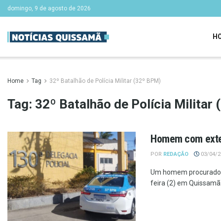
domingo, 9 de agosto de 2026
H
Home
Tag
32º Batalhão de Polícia Militar (32º BPM)
Tag:
32º Batalhão de Polícia Militar
Homem com exten
POR
REDAÇÃO
03/04/20
Um homem procurado pe
feira (2) em Quissamã.