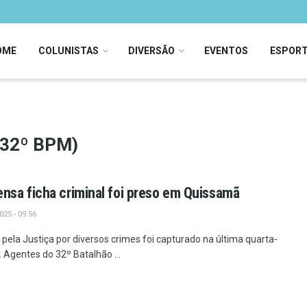
OME
COLUNISTAS
DIVERSÃO
EVENTOS
ESPOR
 (32º BPM)
sa ficha criminal foi preso em Quissamã
25 - 09:56
la Justiça por diversos crimes foi capturado na última quarta-
 Agentes do 32º Batalhão ...