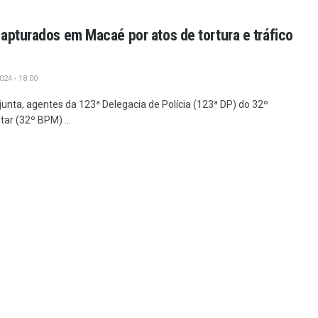
apturados em Macaé por atos de tortura e tráfico
24 - 18:00
nta, agentes da 123ª Delegacia de Polícia (123ª DP) do 32º
tar (32º BPM) ...