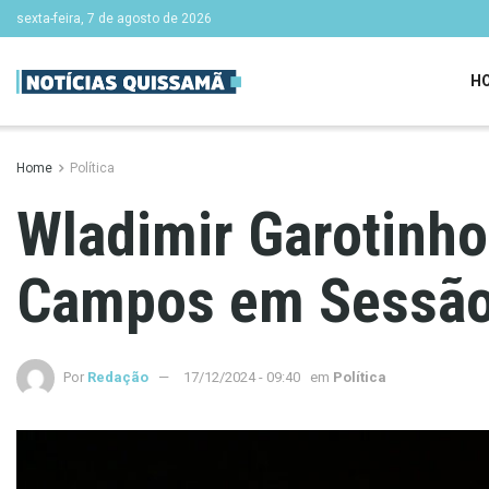
sexta-feira, 7 de agosto de 2026
H
Home
Política
Wladimir Garotinho
Campos em Sessão
Por
Redação
17/12/2024 - 09:40
em
Política