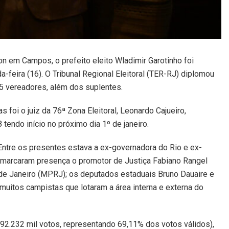
on em Campos, o prefeito eleito Wladimir Garotinho foi
-feira (16). O Tribunal Regional Eleitoral (TER-RJ) diplomou
5 vereadores, além dos suplentes.
foi o juiz da 76ª Zona Eleitoral, Leonardo Cajueiro,
tendo início no próximo dia 1º de janeiro.
ntre os presentes estava a ex-governadora do Rio e ex-
 marcaram presença o promotor de Justiça Fabiano Rangel
 de Janeiro (MPRJ); os deputados estaduais Bruno Dauaire e
muitos campistas que lotaram a área interna e externa do
192.232 mil votos, representando 69,11% dos votos válidos),